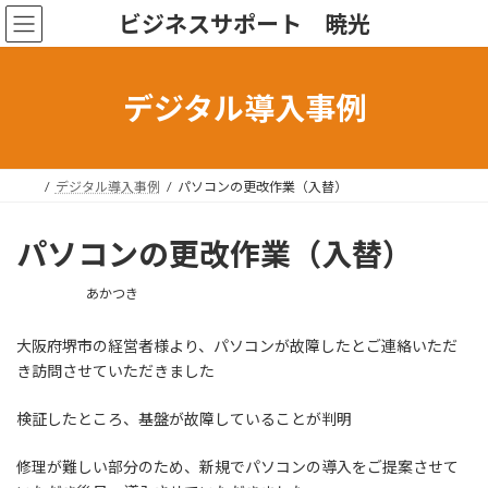
コ
ナ
ビジネスサポート 暁光
ン
ビ
テ
ゲ
ン
ー
ツ
シ
デジタル導入事例
へ
ョ
ス
ン
キ
に
ッ
移
デジタル導入事例
パソコンの更改作業（入替）
プ
動
パソコンの更改作業（入替）
最
あかつき
終
更
大阪府堺市の経営者様より、パソコンが故障したとご連絡いただ
新
き訪問させていただきました
日
時
:
検証したところ、基盤が故障していることが判明
修理が難しい部分のため、新規でパソコンの導入をご提案させて